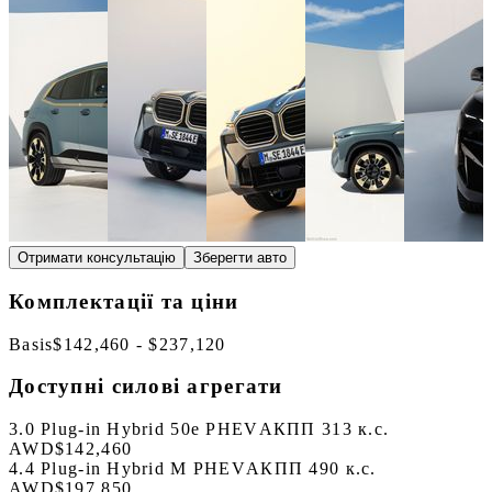
Отримати консультацію
Зберегти авто
Комплектації та ціни
Basis
$142,460 - $237,120
Доступні силові агрегати
3.0 Plug-in Hybrid 50e PHEV
АКПП 313 к.с.
AWD
$142,460
4.4 Plug-in Hybrid M PHEV
АКПП 490 к.с.
AWD
$197,850