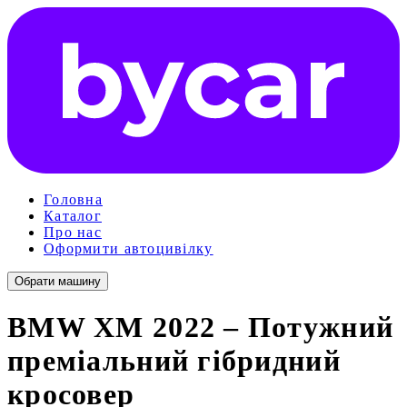
Головна
Каталог
Про нас
Оформити автоцивілку
Обрати машину
BMW XM 2022 – Потужний
преміальний гібридний
кросовер