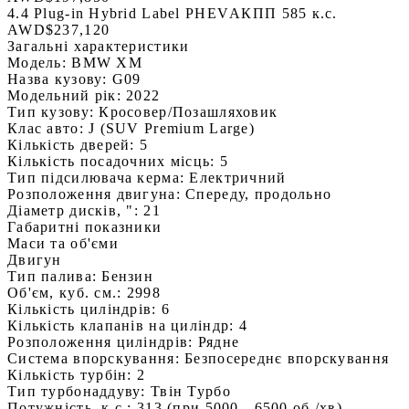
4.4 Plug-in Hybrid Label PHEV
АКПП 585 к.с.
AWD
$237,120
Загальні характеристики
Модель:
BMW XM
Назва кузову:
G09
Модельний рік:
2022
Тип кузову:
Кросовер/Позашляховик
Клас авто:
J (SUV Premium Large)
Кількість дверей:
5
Кількість посадочних місць:
5
Тип підсилювача керма:
Електричний
Розположення двигуна:
Спереду, продольно
Діаметр дисків, ":
21
Габаритні показники
Маси та об'єми
Двигун
Тип палива:
Бензин
Об'єм, куб. см.:
2998
Кількість циліндрів:
6
Кількість клапанів на циліндр:
4
Розположення циліндрів:
Рядне
Система впорскування:
Безпосереднє впорскування
Кількість турбін:
2
Тип турбонаддуву:
Твін Турбо
Потужність, к.с.:
313 (при 5000 - 6500 об./хв)