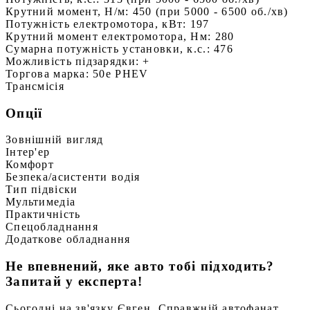
Крутний момент, Н/м:
450 (при 5000 - 6500 об./хв)
Потужність електромотора, кВт:
197
Крутний момент електромотора, Нм:
280
Сумарна потужність установки, к.с.:
476
Можливість підзарядки:
+
Торгова марка:
50e PHEV
Трансмісія
Опції
Зовнішній вигляд
Інтер'ер
Комфорт
Безпека/асистенти водія
Тип підвіски
Мультимедіа
Практичність
Спецобладнання
Додаткове обладнання
Не впевнений, яке авто тобі підходить?
Запитай у експерта!
Сьогодні на зв'язку Євген. Справжній автофанат,