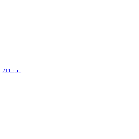
211 к.с.