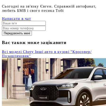
Сьогодні на зв'язку Євген. Справжній автофанат,
любить БМВ і свого песика Тобі
Написати в чат
Передзвоніть мені
Вас також може зацікавити
Всі моделі Chery
Інші авто в кузові "Кросовер/
Позашляховик"