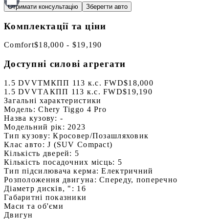
Отримати консультацію
Зберегти авто
Комплектації та ціни
Comfort
$18,000 - $19,190
Доступні силові агрегати
1.5 DVVT
МКПП 113 к.с. FWD
$18,000
1.5 DVVT
АКПП 113 к.с. FWD
$19,190
Загальні характеристики
Модель:
Chery Tiggo 4 Pro
Назва кузову:
-
Модельний рік:
2023
Тип кузову:
Кросовер/Позашляховик
Клас авто:
J (SUV Compact)
Кількість дверей:
5
Кількість посадочних місць:
5
Тип підсилювача керма:
Електричний
Розположення двигуна:
Спереду, поперечно
Діаметр дисків, ":
16
Габаритні показники
Маси та об'єми
Двигун