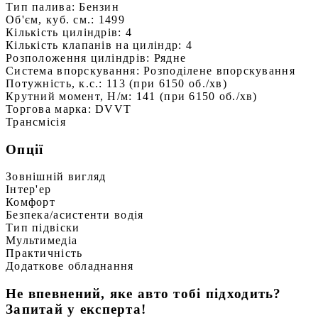
Тип палива:
Бензин
Об'єм, куб. см.:
1499
Кількість циліндрів:
4
Кількість клапанів на циліндр:
4
Розположення циліндрів:
Рядне
Система впорскування:
Розподілене впорскування
Потужність, к.с.:
113 (при 6150 об./хв)
Крутний момент, Н/м:
141 (при 6150 об./хв)
Торгова марка:
DVVT
Трансмісія
Опції
Зовнішній вигляд
Інтер'ер
Комфорт
Безпека/асистенти водія
Тип підвіски
Мультимедіа
Практичність
Додаткове обладнання
Не впевнений, яке авто тобі підходить?
Запитай у експерта!