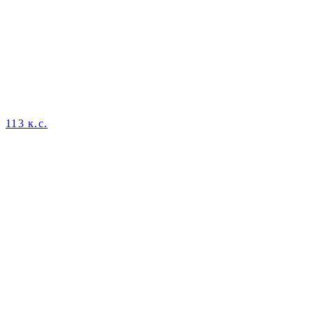
113 к.с.