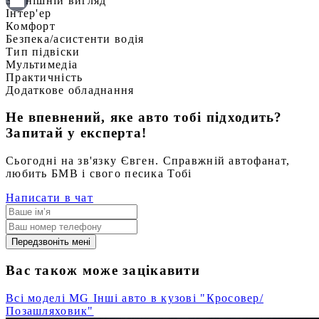
Зовнішній вигляд
Інтер'ер
Комфорт
Безпека/асистенти водія
Тип підвіски
Мультимедіа
Практичність
Додаткове обладнання
Не впевнений, яке авто тобі підходить?
Запитай у експерта!
Сьогодні на зв'язку Євген. Справжній автофанат,
любить БМВ і свого песика Тобі
Написати в чат
Передзвоніть мені
Вас також може зацікавити
Всі моделі MG
Інші авто в кузові "Кросовер/
Позашляховик"