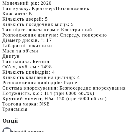
Модельний рік:
2020
Тип кузову:
Кросовер/Позашляховик
Клас авто:
B
Кількість дверей:
5
Кількість посадочних місць:
5
Тип підсилювача керма:
Електричний
Розположення двигуна:
Спереду, поперечно
Діаметр дисків, ":
17
Габаритні показники
Маси та об'єми
Двигун
Тип палива:
Бензин
Об'єм, куб. см.:
1498
Кількість циліндрів:
4
Кількість клапанів на циліндр:
4
Розположення циліндрів:
Рядне
Система впорскування:
Безпосереднє впорскування
Потужність, к.с.:
114 (при 6000 об./хв)
Крутний момент, Н/м:
150 (при 6000 об./хв)
Торгова марка:
NSE
Трансмісія
Опції