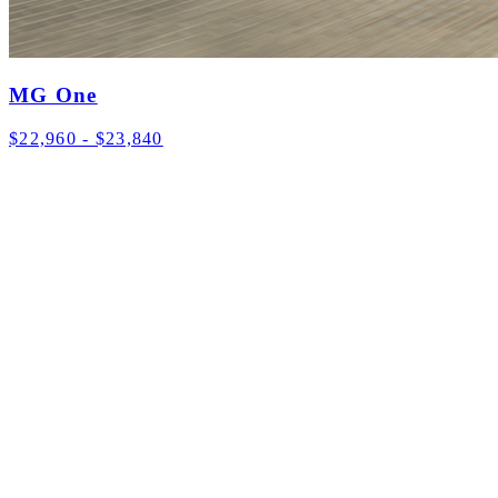
MG One
$22,960 - $23,840