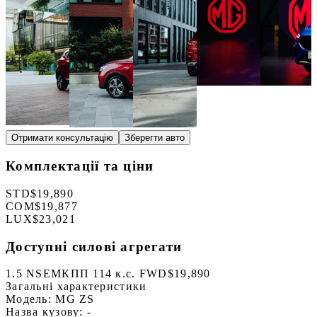
Отримати консультацію
Зберегти авто
Комплектації та ціни
STD
$19,890
COM
$19,877
LUX
$23,021
Доступні силові агрегати
1.5 NSE
МКПП 114 к.с. FWD
$19,890
Загальні характеристики
Модель:
MG ZS
Назва кузову:
-