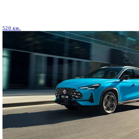
520 км.