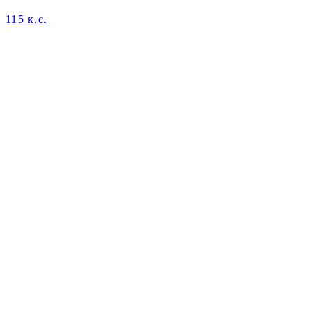
115 к.с.