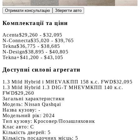
Отримати консультацію
Зберегти авто
Комплектації та ціни
Acenta
$29,260 - $32,095
N-Connecta
$35,020 - $39,765
Tekna
$36,775 - $38,685
N-Design
$38,895 - $40,805
Tekna+
$41,200 - $43,105
Доступні силові агрегати
1.3 Mild Hybrid i MHEV
АКПП 158 к.с. FWD
$32,095
1.3 Mild Hybrid 1.3 DIG-T MHEV
МКПП 140 к.с.
FWD
$29,260
Загальні характеристики
Модель:
Nissan Qashqai
Назва кузову:
-
Модельний рік:
2024
Тип кузову:
Кросовер/Позашляховик
Клас авто:
C
Кількість дверей:
5
Кількість посадочних місць:
5