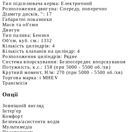
Тип підсилювача керма:
Електричний
Розположення двигуна:
Спереду, поперечно
Діаметр дисків, ":
17
Габаритні показники
Маси та об'єми
Двигун
Тип палива:
Бензин
Об'єм, куб. см.:
1332
Кількість циліндрів:
4
Кількість клапанів на циліндр:
4
Розположення циліндрів:
Рядне
Система впорскування:
Безпосереднє впорскування
Потужність, к.с.:
158 (при 5000 - 5500 об./хв)
Крутний момент, Н/м:
270 (при 5000 - 5500 об./хв)
Торгова марка:
i MHEV
Трансмісія
Опції
Зовнішній вигляд
Інтер'ер
Комфорт
Безпека/асистенти водія
Мультимедіа