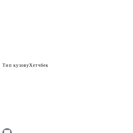
Тип кузову
Хетчбек