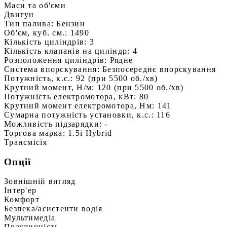
Маси та об'єми
Двигун
Тип палива:
Бензин
Об'єм, куб. см.:
1490
Кількість циліндрів:
3
Кількість клапанів на циліндр:
4
Розположення циліндрів:
Рядне
Система впорскування:
Безпосереднє впорскування
Потужність, к.с.:
92 (при 5500 об./хв)
Крутний момент, Н/м:
120 (при 5500 об./хв)
Потужність електромотора, кВт:
80
Крутний момент електромотора, Нм:
141
Сумарна потужність установки, к.с.:
116
Можливість підзарядки:
-
Торгова марка:
1.5i Hybrid
Трансмісія
Опції
Зовнішній вигляд
Інтер'ер
Комфорт
Безпека/асистенти водія
Мультимедіа
Практичність