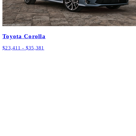
Toyota Corolla
$23,411 - $35,381