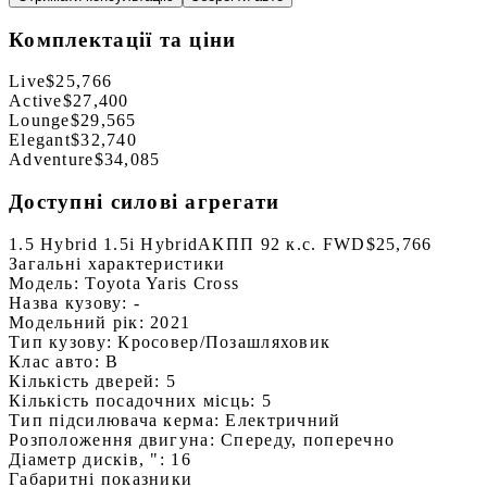
Комплектації та ціни
Live
$25,766
Active
$27,400
Lounge
$29,565
Elegant
$32,740
Adventure
$34,085
Доступні силові агрегати
1.5 Hybrid 1.5i Hybrid
АКПП 92 к.с. FWD
$25,766
Загальні характеристики
Модель:
Toyota Yaris Cross
Назва кузову:
-
Модельний рік:
2021
Тип кузову:
Кросовер/Позашляховик
Клас авто:
B
Кількість дверей:
5
Кількість посадочних місць:
5
Тип підсилювача керма:
Електричний
Розположення двигуна:
Спереду, поперечно
Діаметр дисків, ":
16
Габаритні показники