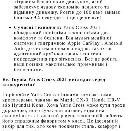
літровим бензиновим двигуном, який
забезпечує чудову економію пального та
відмінну динаміку. Розгін до 100 км/г займає
близько 9.5 секунди – і це ще не все!
Сучасні технології:
Yaris Cross 2021
обладнаний новітніми технологіями для
комфорту та безпеки. Від мультимедійної
системи з підтримкою Apple CarPlay і Android
Auto до систем допомоги водію, таких як
адаптивний круїз-контроль і система
попередження про зіткнення. Все це робить
ваші поїздки максимально приємними і
безпечними.
Як Toyota Yaris Cross 2021 виглядає серед
конкурентів?
Порівняйте Yaris Cross з іншими компактними
кросоверами, такими як Mazda CX-3, Honda HR-V
або Hyundai Kona. Хоча Yaris Cross може бути трохи
дорожчою, його сучасний дизайн, відмінна
економічність і високий рівень технологій роблять
його справжнім фаворитом у класі. Це ідеальний
вибір для тих, хто хоче поєднати стиль, комфорт і