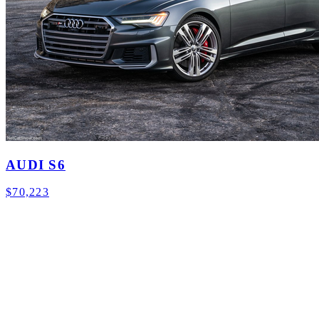
AUDI S6
$70,223