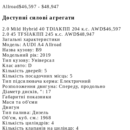
Allroad
$46,597 - $48,947
Доступні силові агрегати
2.0 Mild Hybrid 40 TDI
АКПП 204 к.с. AWD
$46,597
2.0 45 TFSI
АКПП 245 к.с. AWD
$48,947
Загальні характеристики
Модель:
AUDI A4 Allroad
Назва кузову:
B9
Модельний рік:
2019
Тип кузову:
Універсал
Клас авто:
D
Кількість дверей:
5
Кількість посадочних місць:
5
Тип підсилювача керма:
Електричний
Розположення двигуна:
Спереду, продольно
Діаметр дисків, ":
17
Габаритні показники
Маси та об'єми
Двигун
Тип палива:
Дизель
Об'єм, куб. см.:
1968
Кількість циліндрів:
4
Кількість клапанів на циліндр:
4