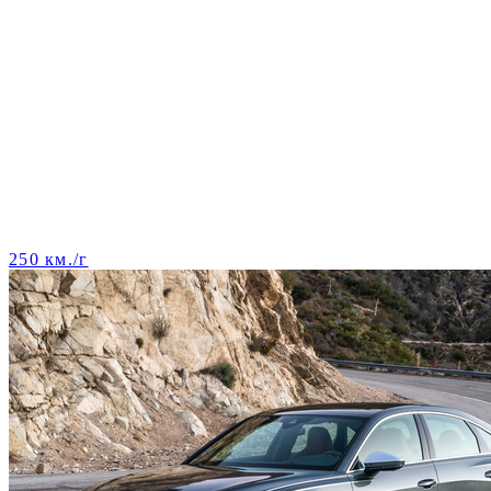
250 км./г