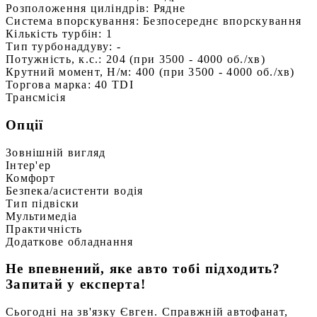
Розположення циліндрів:
Рядне
Система впорскування:
Безпосереднє впорскування
Кількість турбін:
1
Тип турбонаддуву:
-
Потужність, к.с.:
204 (при 3500 - 4000 об./хв)
Крутний момент, Н/м:
400 (при 3500 - 4000 об./хв)
Торгова марка:
40 TDI
Трансмісія
Опції
Зовнішній вигляд
Інтер'ер
Комфорт
Безпека/асистенти водія
Тип підвіски
Мультимедіа
Практичність
Додаткове обладнання
Не впевнений, яке авто тобі підходить?
Запитай у експерта!
Сьогодні на зв'язку Євген. Справжній автофанат,