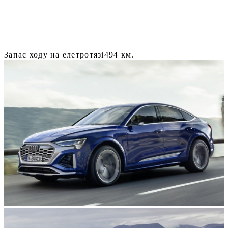
Запас ходу на елетротязі
494 км.