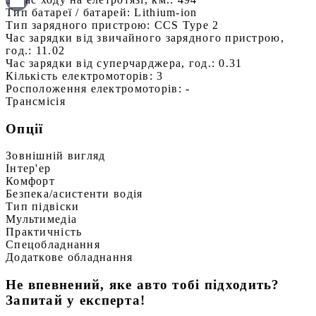
Тип батареї / батарей:
Lithium-ion
Тип зарядного пристрою:
CCS Type 2
Час зарядки від звичайного зарядного пристрою,
год.:
11.02
Час зарядки від суперчарджера, год.:
0.31
Кількість електромоторів:
3
Росположення електромоторів:
-
Трансмісія
Опції
Зовнішній вигляд
Інтер'ер
Комфорт
Безпека/асистенти водія
Тип підвіски
Мультимедіа
Практичність
Спецобладнання
Додаткове обладнання
Не впевнений, яке авто тобі підходить?
Запитай у експерта!