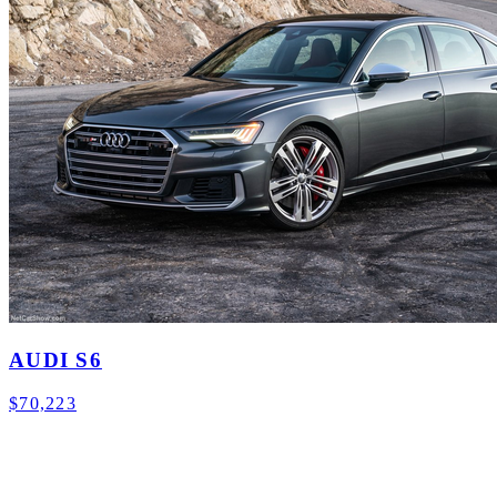
AUDI S6
$70,223