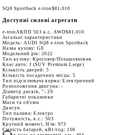
SQ8 Sportback e-tron
$81,010
Доступні силові агрегати
e-tron
АКПП 503 к.с. AWD
$81,010
Загальні характеристики
Модель:
AUDI SQ8 e-tron Sportback
Назва кузову:
GE
Модельний рік:
2022
Тип кузову:
Кросовер/Позашляховик
Клас авто:
J (SUV Premium Large)
Кількість дверей:
5
Кількість посадочних місць:
5
Тип підсилювача керма:
Електричний
Розположення двигуна:
-
Діаметр дисків, ":
20
Габаритні показники
Маси та об'єми
Двигун
Тип палива:
Електро
Потужність, к.с.:
503
Крутний момент, Н/м:
973
Ємність батарей, кВт/год:
106
Запас ходу на елетротязі, км.:
494