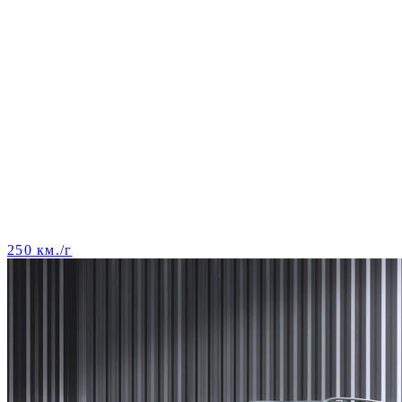
250 км./г