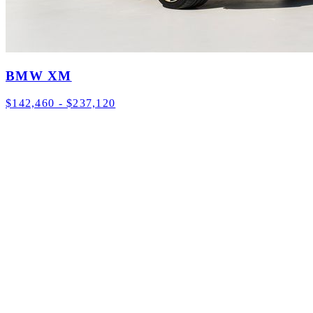
BMW XM
$142,460 - $237,120