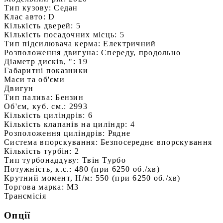
Тип кузову:
Седан
Клас авто:
D
Кількість дверей:
5
Кількість посадочних місць:
5
Тип підсилювача керма:
Електричний
Розположення двигуна:
Спереду, продольно
Діаметр дисків, ":
19
Габаритні показники
Маси та об'єми
Двигун
Тип палива:
Бензин
Об'єм, куб. см.:
2993
Кількість циліндрів:
6
Кількість клапанів на циліндр:
4
Розположення циліндрів:
Рядне
Система впорскування:
Безпосереднє впорскування
Кількість турбін:
2
Тип турбонаддуву:
Твін Турбо
Потужність, к.с.:
480 (при 6250 об./хв)
Крутний момент, Н/м:
550 (при 6250 об./хв)
Торгова марка:
M3
Трансмісія
Опції