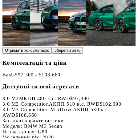
Отримати консультацію
Зберегти авто
Комплектації та ціни
Basis
$97,300 - $108,660
Доступні силові агрегати
3.0 M3
МКПП 480 к.с. RWD
$97,300
3.0 M3 Competition
АКПП 510 к.с. RWD
$102,090
3.0 M3 Competition M xDrive
АКПП 530 к.с.
AWD
$108,660
Загальні характеристики
Модель:
BMW M3 Sedan
Назва кузову:
G80
Модельний рік:
2020