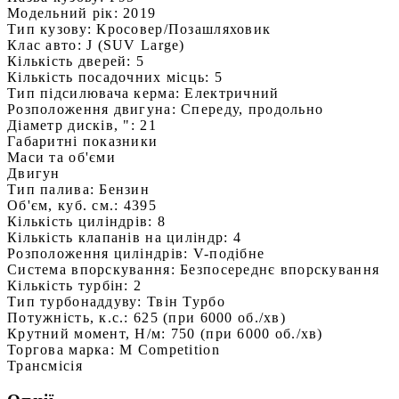
Модельний рік:
2019
Тип кузову:
Кросовер/Позашляховик
Клас авто:
J (SUV Large)
Кількість дверей:
5
Кількість посадочних місць:
5
Тип підсилювача керма:
Електричний
Розположення двигуна:
Спереду, продольно
Діаметр дисків, ":
21
Габаритні показники
Маси та об'єми
Двигун
Тип палива:
Бензин
Об'єм, куб. см.:
4395
Кількість циліндрів:
8
Кількість клапанів на циліндр:
4
Розположення циліндрів:
V-подібне
Система впорскування:
Безпосереднє впорскування
Кількість турбін:
2
Тип турбонаддуву:
Твін Турбо
Потужність, к.с.:
625 (при 6000 об./хв)
Крутний момент, Н/м:
750 (при 6000 об./хв)
Торгова марка:
M Competition
Трансмісія