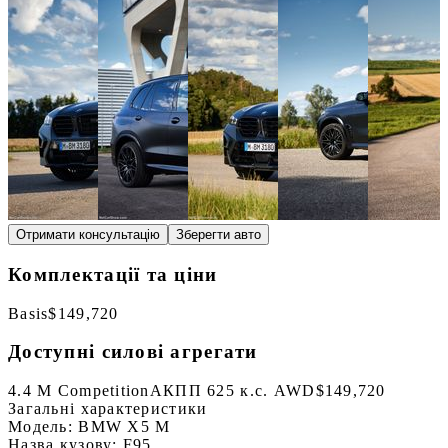
Отримати консультацію
Зберегти авто
Комплектації та ціни
Basis
$149,720
Доступні силові агрегати
4.4 M Competition
АКПП 625 к.с. AWD
$149,720
Загальні характеристики
Модель:
BMW X5 M
Назва кузову:
F95