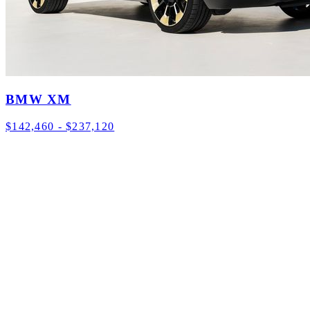
BMW XM
$142,460 - $237,120